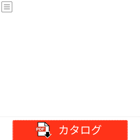
コ
ナ
ン
ビ
テ
ゲ
ン
ー
ツ
シ
ダウンロード
へ
ョ
ス
ン
キ
に
ッ
移
プ
動
住建プランニングは札幌市中央区にある断熱工事専門店。内窓インナーサ
ッシ設置工事 外窓サッシ交換工事 外窓カバーサッシ取付工事 ガラス交換工事
全般。
未分類
ダウンロード
カタログ